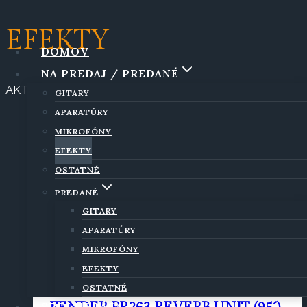
Skip
EFEKTY
to
DOMOV
content
NA PREDAJ / PREDANÉ
AKTUÁLNE NA PREDAJ
GITARY
APARATÚRY
MIKROFÓNY
EFEKTY
OSTATNÉ
COLORSOUND SUPA WAH WAH
(78´)
PREDANÉ
GITARY
READ MORE
APARATÚRY
MIKROFÓNY
EFEKTY
OSTATNÉ
SPOLUPRÁCA