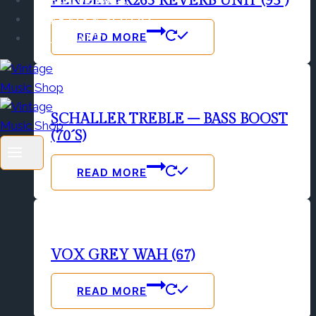
FENDER PR263 REVERB UNIT (95´)
SERVIS & SLUŽBY
READ MORE
KONTAKT
SCHALLER TREBLE – BASS BOOST
(70´s)
READ MORE
VOX GREY WAH (67)
READ MORE